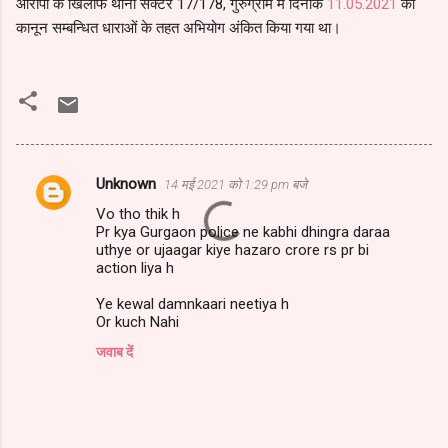
आरोपी के खिलाफ थाना सैक्टर 17/178, गुरुग्राम में दिनाँक
11.05.2021
को
कानून सम्बन्धित धाराओं के तहत अभियोग अंकित किया गया था।
Unknown
14 मई 2021 को 1:29 pm बजे
टि
Vo tho thik h
प्प
Pr kya Gurgaon police ne kabhi dhingra daraa
णि
uthye or ujaagar kiye hazaro crore rs pr bi
action liya h
याँ
Ye kewal damnkaari neetiya h
Or kuch Nahi
जवाब दें