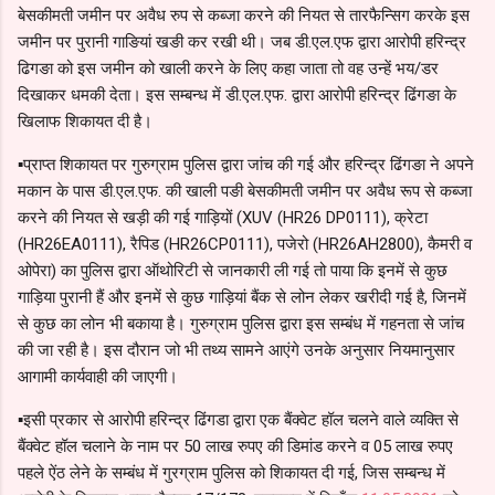
बेसकीमती जमीन पर अवैध रुप से कब्जा करने की नियत से तारफैन्सिग करके इस
जमीन पर पुरानी गाङियां खङी कर रखी थी। जब डी.एल.एफ द्वारा आरोपी हरिन्द्र
ढिगङा को इस जमीन को खाली करने के लिए कहा जाता तो वह उन्हें भय/डर
दिखाकर धमकी देता। इस सम्बन्ध में डी.एल.एफ. द्वारा आरोपी हरिन्द्र ढिंगङा के
खिलाफ शिकायत दी है।
▪️प्राप्त शिकायत पर गुरुग्राम पुलिस द्वारा जांच की गई और हरिन्द्र ढिंगङा ने अपने
मकान के पास डी.एल.एफ. की खाली पङी बेसकीमती जमीन पर अवैध रूप से कब्जा
करने की नियत से खड़ी की गई गाड़ियों (XUV (HR26 DP0111), क्रेटा
(HR26EA0111), रैपिड (HR26CP0111), पजेरो (HR26AH2800), कैमरी व
ओपेरा) का पुलिस द्वारा ऑथोरिटी से जानकारी ली गई तो पाया कि इनमें से कुछ
गाड़िया पुरानी हैं और इनमें से कुछ गाड़ियां बैंक से लोन लेकर खरीदी गई है, जिनमें
से कुछ का लोन भी बकाया है। गुरुग्राम पुलिस द्वारा इस सम्बंध में गहनता से जांच
की जा रही है। इस दौरान जो भी तथ्य सामने आएंगे उनके अनुसार नियमानुसार
आगामी कार्यवाही की जाएगी।
▪️इसी प्रकार से आरोपी हरिन्द्र ढिंगडा द्वारा एक बैंक्वेट हॉल चलने वाले व्यक्ति से
बैंक्वेट हॉल चलाने के नाम पर 50 लाख रुपए की डिमांड करने व 05 लाख रुपए
पहले ऐंठ लेने के सम्बंध में गुरग्राम पुलिस को शिकायत दी गई, जिस सम्बन्ध में