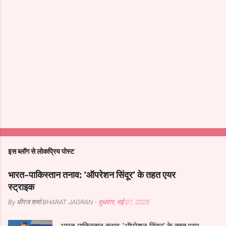
ए
क
टि
प्प
इस ब्लॉग से लोकप्रिय पोस्ट
णी
भे
भारत-पाकिस्तान तनाव: 'ऑपरेशन सिंदूर' के तहत एयर
जें
स्ट्राइक
By धीरज शर्मा
BHARAT JAGRAN
-
बुधवार, मई 07, 2025
भारत-पाकिस्तान तनाव: 'ऑपरेशन सिंदूर' के तहत एयर