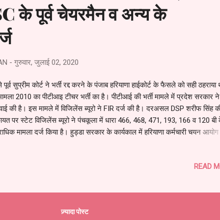
 के पूर्व चेयरमैन व अन्य के
्ज
AN
-
गुरुवार, जुलाई 02, 2020
 पूर्व सुप्रीम कोर्ट ने भर्ती रद्द करने के पंजाब हरियाणा हाईकोर्ट के फैसले को सही ठहराया
ामला 2010 का पीटीआइ टीचर भर्ती का है। पीटीआई की भर्ती मामले में प्रदेश सरकार ने
रवाई की है। इस मामले में विजिलेंस ब्यूरो ने FIR दर्ज की है। दरअसल DSP शरीफ सिंह क
यत पर स्टेट विजिलेंस ब्यूरो ने पंचकूला में धारा 466, 468, 471, 193, 166 व 120 बी
धिक मामला दर्ज किया है। हुड्डा सरकार के कार्यकाल में हरियाणा कर्मचारी चयन आयोग
ालीन चैयरमैन और सदस्यों के खिलाफ पीटीआई भर्ती घोटाले की आशंका के चलते विजिलेंस 
ुकद्दमा दर्ज किया है। PTI घोटाले में एफआईआर दर्ज के बाद पूर्व सीएम हुड्डा की मुश्किले
READ M
रही है। 2005 में भूपेंद्र सिंह हुड्डा हरियाणा के मुख्यमंत्री थे और हरियाणा कर्मचारी आय
मैन नंदलाल पुनिया सेवानिवृत्त ब्रिगेडियर को 2005 में नियुक्ति दी गई थी। इनके कार्यकाल
आई भर्तियों को लेकर कार्रवाई शुरू हुई है तथा एफआईआर में कहा गया है कर्मचारी चयन 
ूला ने विज्ञापन संख्या 6 दिनांक 20 जुलाई 2006 को 1983 पीटी...
ज़्यादा पोस्ट