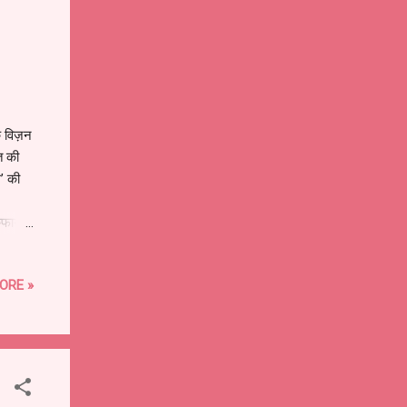
े विज़न
ित की
म’ की
िफायती
र जताया
्री श्री
ORE »
 के साथ
.