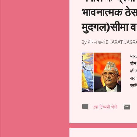
भावनात्मक ठेस 
मुदगल)सीमा व 
By धीरज शर्मा
BHARAT JAGR
भारत
चीन
की क
बाद 
प्रत
नेपा
इत्य
एक टिप्पणी भेजें
के 
बार 
जिस
भार