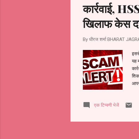
कार्रवाई, HSSC
खिलाफ केस दर
By धीरज शर्मा
BHARAT JAGR
इससे
यह म
कार्
शिका
आपरा
तत्क
ने म
एक टिप्पणी भेजें
दिख 
चैयर
पीटी
पंचक