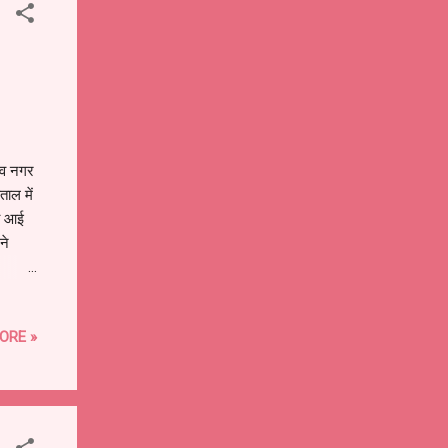
टिव नगर
ताल में
िव आई
ने
र सरकार
शिविर
ORE »
ास
्रदेश
जिक