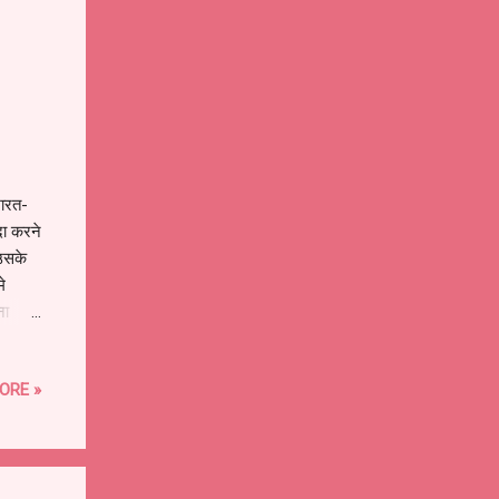
भारत-
दा करने
 उसके
े
ना
त्र
े देश
ORE »
अबकी
े है
वही
रफ से