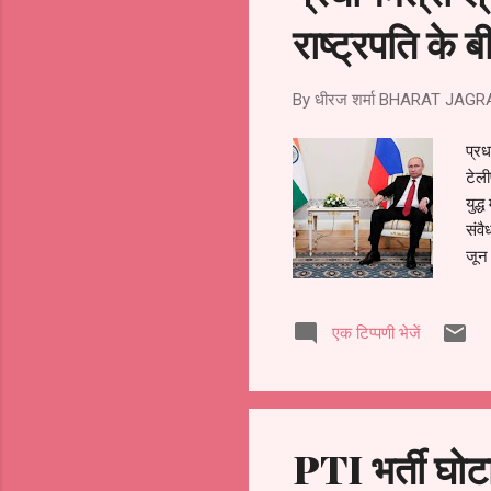
राष्‍ट्रपति के
By धीरज शर्मा
BHARAT JAGR
प्रध
टेल
युद्
संवै
जून 
इसे 
वैश्
एक टिप्पणी भेजें
की 
रूस 
बनाए
PTI भर्ती घोट