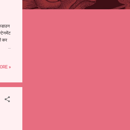
लॉकडाउन
्टेनमेंट
री कर
देश
्यापक
ORE »
ाजाही
20 से
..