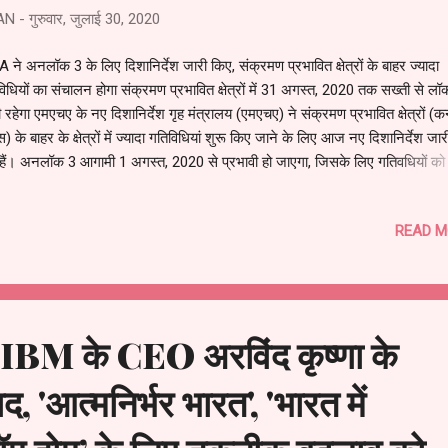
AN
-
गुरुवार, जुलाई 30, 2020
ने अनलॉक 3 के लिए दिशानिर्देश जारी किए, संक्रमण प्रभावित क्षेत्रों के बाहर ज्यादा
िधियों का संचालन होगा संक्रमण प्रभावित क्षेत्रों में 31 अगस्त, 2020 तक सख्ती से 
 रहेगा एमएचए के नए दिशानिर्देश गृह मंत्रालय (एमएचए) ने संक्रमण प्रभावित क्षेत्रों (कन
स) के बाहर के क्षेत्रों में ज्यादा गतिविधियां शुरू किए जाने के लिए आज नए दिशानिर्देश जा
 हैं। अनलॉक 3 आगामी 1 अगस्त, 2020 से प्रभावी हो जाएगा, जिसके लिए गतिवधियों को
द्ध तरीके से फिर से खोलने की प्रक्रिया को आगे बढ़ाया गया है। आज जारी नए दिशानिर्
यों और संघ शासित क्षेत्रों से मिले फीडबैक व केन्द्रीय मंत्रालयों और विभागों के साथ हुए व
READ M
र विमर्शों पर आधारित हैं। नए दिशानिर्देशों की मुख्य विशेषताएं रात के दौरान लोगों की आव
्रतिबंध यानी नाइट कर्फ्यू को हटा दिया गया है। योगा संस्थान और जिम को 5 अगस्त, 20
े की अनुमति दे दी जाएगी। इस संबंध में, स्वास्थ्य एवं परिवार कल्याण मंत्रालय
एचएफडब्ल्यू) द्वारा सामाजिक दूरी सुनिश्चित करने और कोविड-19 के प्रसार पर रोकथा.
ने IBM के CEO अरविंद कृष्णा के
, 'आत्मनिर्भर भारत', 'भारत में