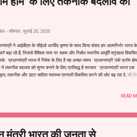
फ्रॉम होम’ के लिए तकनीक बदलाव को
AN
-
सोमवार, जुलाई 20, 2020
ानमंत्री ने आईबीएम के सीईओ अरविंद कृष्णा के साथ किया संवाद हम आत्मनिर्भर भारत क
गे बढ़ा रहे हैं, जिससे वैश्विक स्तर पर सक्षम और निर्बाध स्थानीय आपूर्ति श्रृंखला विकस
के : प्रधानमंत्री भारत में निवेश के लिए है यह अच्छा समय : प्रधानमंत्री ‘वर्क फ्रॉम हो
 में तकनीक बदलाव को सुगम बनाने के लिए प्रतिबद्ध है सरकार : प्रधानमंत्री भारत एक
कृत, तकनीक और डाटा चालित स्वास्थ्य प्रणाली विकसित करने की ओर बढ़ रहा है, जो क
मस्याओं से मुक्त हो : प्रधानमंत्री आईबीएम के सीईओ ने आत्मनिर्भर भारत के विज़न प
 भरोसा; प्रधानमंत्री को भारत में आईबीएम के भारी निवेश के बारे में जानकारी दी प्रधानमंत
READ M
्द्र मोदी ने आज वीडियो कॉन्फ्रेंसिंग के माध्यम से आईबीएम के सीईओ श्री अरविंद कृष्णा
द किया। प्रधानमंत्री ने इस साल वैश्विक प्रमुख बनने के लिए श्री अरविंद कृष्णा को
ामनाएं दीं। उन्होंने भारत के साथ आईबीएम के मजबूत जुड़ाव और देश में उसकी व्यापक
थिति का उल्लेख किया। देश के 20 शहरों में कंपनी के एक लाख कर्मचारी काम कर रहे हैं..
ान मंत्री भारत की जनता से