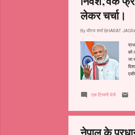
निवेश',‘वर्क 
लेकर चर्चा।
By धीरज शर्मा
BHARAT JAGR
प्रध
को आ
जा स
दिशा
एकी
और स
पूरा
एक टिप्पणी भेजें
नरेन
संवा
शुभक
उपस्
नेपाल के प्रध