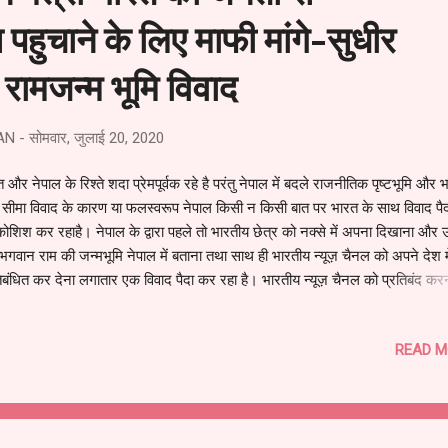
पहुचाने के लिए माफी मांगे-सुधीर
रामजन्म भूमि विवाद
AN
-
सोमवार, जुलाई 20, 2020
 और नेपाल के रिश्ते शदा प्रेमपूर्वक रहे है परंतु नेपाल में बदले राजनीतिक पृष्टभूमि और 
 सीमा विवाद के कारण या फलस्वरूप नेपाल किसी न किसी बात पर भारत के साथ विवाद पै
ोशिश कर रहाहै। नेपाल के द्वारा पहले तो भारतीय छेत्र को नक्से में अपना दिखाना और
भगवान राम की जन्मभूमि नेपाल में बताना तथा साथ ही भारतीय न्यूज़ चैनल को अपने देश म
िबंधित कर देना लगातार एक विवाद पैदा कर रहा है। भारतीय न्यूज़ चैनल को प्रतिबंद कर
ल के द्वारा जायज लगता है और क्योकि बिना किसी आधार के नेपाल के प्रधानमंत्री के चरि
ादि पर सवाल उठाना बिल्कुल गलत है परंतु हमारे देश के न्यूज़ चैनल को जिस प्रकार अपन
READ M
किसी भी पद को गालियाँ देना साधारण लगने की आदत हो गयी है तो शायद वो भूल गए कि 
वो नेपाल देश के खिलाफ बेहूदा न्यूज़ चला रहे है जो अपने प्रधानमंत्री पद की गरिमा समझत
 पर नेपाल ने संज्ञान लेते हुए ddnews को छोड़ कर सभी न्यूज़ चैनल को बैन कर दिया। 
तीय सरकार के अलावा भारतीय आमजन में भी इसका रोष देखने को मिला। आमजन की त