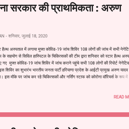
ध की क...
ाना सरकार की प्राथमिकता : अरुण
AN
-
शनिवार, जुलाई 18, 2020
र हैल्थ अस्पताल में लगाया मुफ्त कोविड-19 जांच शिविर 108 लोगों की जांच में सभी नेगे
 के सहयोग से सिविल हास्पिटल के चिकित्सकों की टीम द्वारा शनिवार को स्टार हैल्थ अस्प
 गए मुफ्त कोविड-19 जांच शिविर में जांच कराने पहुंचे सभी 108 लोगों की रिपोर्ट नेगेट
इस शिविर का शुभारंभ भारतीय जनता पार्टी हरियाणा प्रदेश के आईटी प्रमुख अरुण यादव 
। इस मौके पर जांच कर रहे चिकित्सकों और नर्सिंग स्टाफ को कोरोना वाॅरियर्स के रूप में
मानित किया गया। खास बात यह रही कि शिविर के दौरान सभी ने एक निश्चित दूरी बनाक
रा बनाए गए नियमों का पालन किया। स्टार हैल्थ अस्पताल के डायरेक्टर अमन की तरफ से 
READ M
पहुंचने वाले सभी लोगों को मास्क वितरित किये गए। भाजपा आईटी हैड अरुण यादव ने विश्व
ते हुए कहा कि वर्तमान समय में प्रदेश सरकार की प्राथमिकता कोरोना को हराना है और प
ोगों की जान बचाना है। सरकार के इस उद्देश्य में चिकित्सक, पुलिस, पत्रकार और सामा
थाओं का महत्वपूर्ण योगदान है। उन्होंने कहा कि कोविड-19 के दौरान सभी ने अ...