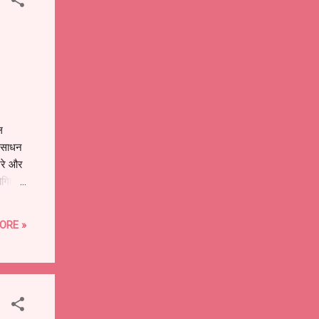
ल
संसाधन
खरे और
ोगिकी
्र मोदी
्षण की
ORE »
स्वदेशी
मंत्री