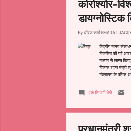
कोरोश्योर-वि
डायग्नोस्टिक 
By धीरज शर्मा
BHARAT JAGR
केंद्रीय मानव संसाध
विकसित की गई आरटी
माध्यम से लॉन्च कि
विकास राज्य मंत्री 
मंत्रालय के वरिष्ठ 
संस्थान, दिल्ली द्वा
के आत्मनिर्भर भारत 
एक टिप्पणी भेजें
आवश्यकता है जो कि म
रूप से किया गया है औ
हमेशा से ही देश के य
प्रधानमंत्री श्