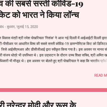
श्व की सबसे सस्ती कोविड-19
किट को भारत ने किया लॉन्च
AN
-
बुधवार, जुलाई 15, 2020
न विकास मंत्री श्री रमेश पोखरियाल ‘निशंक’ ने आज नई दिल्ली में आईआईटी दिल्ली द्वारा
-पीसीआर पर आधारित विश्व की सबसे सस्ती कोविड-19 डायग्नोस्टिक किट को डिजिट
या, जिसे आईसीएमआर और डीसीजीआई द्वारा स्वीकृत किया गया है। इस अवसर पर मानव 
श्री संजय धोत्रे भी उपस्थित थे। इस उद्घाटन के दौरान उच्च शिक्षा सचिव, श्री अमित 
अधिकारी भी मौजूद थे। इस अवसर पर बोलते हुए श्री पोखरियाल ने कहा कि भारतीय प्रौद्य
रा कोविड​​-19 के लिए विकसित की गई डायग्नोस्टिक किट, कोरोश्योर, प्रधानमंत्री श्री नरेन्द
के दृष्टिकोण की दिशा में एक कदम है। उन्होंने कहा कि देश को सस्ते और विश्वसनीय परीक
READ M
हामारी को नियंत्रित करने में सहायता प्रदान कर सकता है। कोरोश्योर किट का विकास 
र यह अन्य किटों की तुलना में बहुत ही सस्ती है। एचआरडी मंत्री ने कहा कि हमारे प्रधान
ुवाओं को आगे बढ...
री नरेन्‍द्र मोदी और रूस के