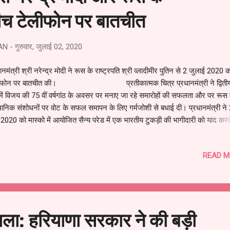
 बीच टेलीफोन पर बातचीत
AN
-
गुरुवार, जुलाई 02, 2020
ानमंत्री श्री नरेन्‍द्र मोदी ने रूस के राष्‍ट्रपति श्री व्‍लादीमीर पुतिन से 2 जुलाई 2020 क
ीफोन पर बातचीत की। प्रतीकात्मक चित्र प्रधानमंत्री ने द्वितीय 
ध में विजय की 75 वीं वर्षगांठ के अवसर पर मनाए जा रहे समारोहों की सफलता और पर रूस म
धानिक संशोधनों पर वोट के सफल समापन के लिए गर्मजोशी से बधाई दी। प्रधानमंत्री ने
2020 को मास्को में आयोजित सैन्य परेड में एक भारतीय टुकड़ी की भागीदारी को याद करते
भारत और रूस की जनता के बीच स्‍थायी दोस्ती का प्रतीक बताया। दोनों नेताओं ने कोवि
विक महामारी के नकारात्मक परिणामों को दूर करने के लिए दोनों देशों द्वारा किए गए प्रभावी 
READ M
चर्चा की और कोविड के बाद की दुनिया की चुनौतियों से मिलकर मुकाबला करने के लिए भ
के करीबी रिश्‍तों के महत्व पर सहमति व्यक्त की। दोनों नेता द्विपक्षीय संपर्क और परामर्शों क
 रखने पर सहमत हुए, जिससे इस वर्ष के अंत में भारत...
ाला: हरियाणा सरकार ने की बड़ी