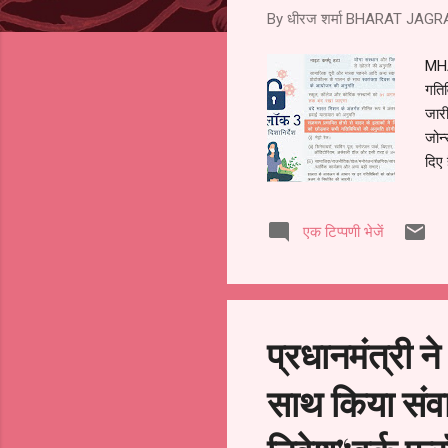
By धीरज शर्मा
BHARAT JAGR
MHA 
गतिव
जारी
जोन्
दिए
चरणब
राज्
एक टिप्पणी भेजें
विचा
पर प
खोलन
(एमओ
प्रधानमंत्री 
साथ किया संवाद