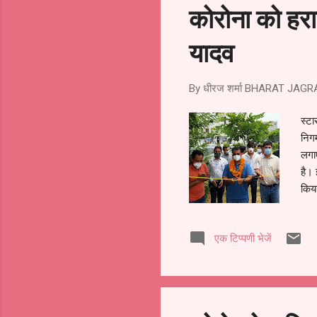
विरो
कोरोना को हर
यादव
By धीरज शर्मा
BHARAT JAGR
स्टा
निगम
लगाए
है। 
किया
सम्
द्वा
एक टिप्पणी भेजें
में 
दिला
के ल
संस्