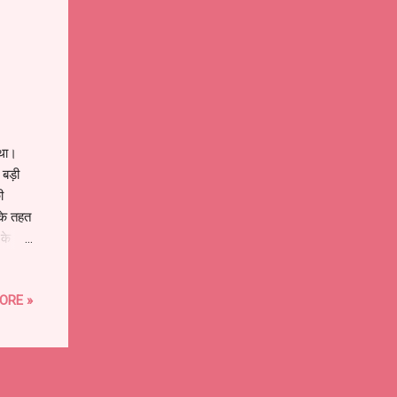
 था।
 बड़ी
ी
 के तहत
 के
ब्यूरो
ं बढ़
ORE »
ोग के
 में
आयोग