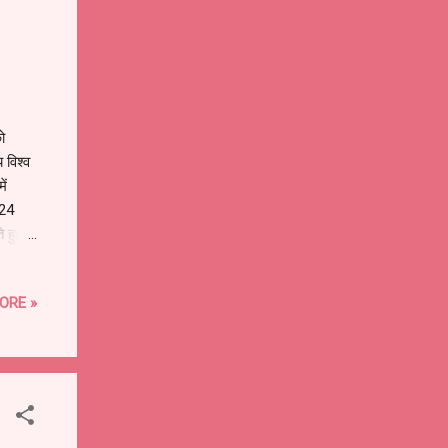
ो
विश्व
ें
 24
 हुए,
ड -19
उपायों
ORE »
ारत और
ी गति