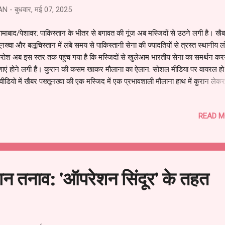
AN
-
बुधवार, मई 07, 2025
ामाबाद/पेशावर: पाकिस्तान के भीतर से बगावत की गूंज अब मस्जिदों से उठने लगी है। खै
ूनख्वा और बलूचिस्तान में लंबे समय से पाकिस्तानी सेना की ज्यादतियों से त्रस्त स्थानीय लोग
रोश अब इस स्तर तक पहुंच गया है कि मस्जिदों से खुलेआम भारतीय सेना का समर्थन कर
णाएं होने लगी हैं। कुरान की कसम खाकर मौलाना का ऐलान: सोशल मीडिया पर वायरल हो 
ीडियो में खैबर पख्तूनख्वा की एक मस्जिद में एक प्रभावशाली मौलाना हाथ में कुरान लेक
 है – "खुदा की कसम, अगर भारत हमला करता है तो हम पश्तून भारतीय सेना का साथ देंग
स्तानी फौज का नहीं।" मौलाना का दावा है कि जेलों में बंद कैदी तक अल्लाह से भारत के
READ M
मण की दुआ करते हैं, ताकि उन्हें पाकिस्तानी सेना के जुल्म से मुक्ति मिल सके। खौफ में
स्तानी सेना: बलूचिस्तान और खैबर पख्तूनख्वा में हजारों लोग गायब किए जा चुके हैं। सैकड़
ारों ने अपने परिजनों को सैन्य अभियानों में खो दिया है। अब ये दर्द मस्जिदों के मिंबर से
र उभर रहा है। मौलाना ने कहा, "हमने अपनी जमीन, अपने लोग और अपने बच्चे खोए है..
न तनाव: 'ऑपरेशन सिंदूर' के तहत