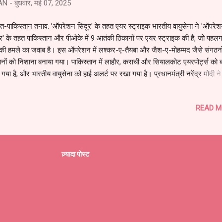
AN
-
बुधवार, मई 07, 2025
त-पाकिस्तान तनाव: 'ऑपरेशन सिंदूर' के तहत एयर स्ट्राइक भारतीय वायुसेना ने 'ऑपरे
ूर' के तहत पाकिस्तान और पीओके में 9 आतंकी ठिकानों पर एयर स्ट्राइक की है, जो पहल
की हमले का जवाब है। इस ऑपरेशन में लश्कर-ए-तैयबा और जैश-ए-मोहम्मद जैसे संगठनो
नों को निशाना बनाया गया। पाकिस्तान में लाहौर, कराची और सियालकोट एयरपोर्ट्स को 
 गया है, और भारतीय वायुसेना को हाई अलर्ट पर रखा गया है। प्रधानमंत्री नरेंद्र मोदी ने
्ट्रीय सुरक्षा सलाहकार अजीत डोभाल और अन्य वरिष्ठ अधिकारियों के साथ बैठक की, 
 11 बजे कैबिनेट कमेटी ऑन सिक्योरिटी (CCS) की बैठक निर्धारित है। अमेरिकी राष्ट्र
READ M
ल्ड ट्रंप ने कहा, "मुझे पता था कि भारत कुछ करेगा," और NSA डोभाल ने अमेरिकी समक
शन की जानकारी दी है। 🛡️ देशभर में मॉक ड्रिल और सुरक्षा अलर्ट देश के 295 जिलों 
ल डिफेंस मॉक ड्रिल आयोजित की जा रही है, जिसमें दिल्ली, पंजाब, राजस्थान और जम्मू-
ल हैं। श्रीनगर एयरफील्ड को अस्थायी रूप से बंद कर दिया गया है, और इंडिगो, एयर इंडि
ज़्यादा पोस्ट