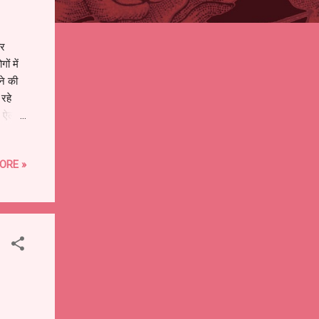
बर
ों में
ने की
रहे
र ऐलान
े,
ORE »
ों
 आवाज
.