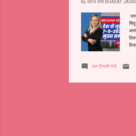
By धीरज शर्मा
BHARAT JAGR
भार
सिंद
आतं
ठिका
दिया
राष
सुबह
एक टिप्पणी भेजें
डोना
ऑपरे
सिवि
शामि