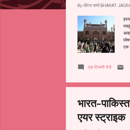
By धीरज शर्मा
BHARAT JAGR
इस्ल
पख्त
आक्
घोष
एक व
करता
पाकि
एक टिप्पणी भेजें
आक्र
पाकि
परिव
बनक
भारत-पाकिस्ता
एयर स्ट्राइक