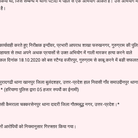
िया था, जिस सम्बन्ध में थाना पटौदी में पहले से एक अभियोग अंकित है। उस अभियोग में
 है।
कार्यावाही करते हुए निरीक्षक इन्दीवर, प्रभारी आपराध शाखा फरुखनगर, गुरुग्राम की पु
 सहायता से तथा अपने अथक प्रयासों से उक्त अभियोग में गाली मारकर हत्या करने वाले
कल दिनांक 18.10.2020 को बस स्टैण्ड वजीरपुर, गुरुग्राम से काबू करने में बङी सफलत
ुरादगढी थाना खानपुर जिला बुलंदशहर, उत्तर-प्रदेश हाल निवासी गाँव समाउद्दीनपुर थाना
* (हरियाणा पुलिस द्वारा 05 हजार रुपयोें का ईनामी)
िवासी कैमराला चक्करसेनपुर थाना दादरी जिला गौतमबुद्ध नगर, उत्तर-प्रदेश।*
ोनों आरोपियों को नियमानुसार गिरफ्तार किया गया।