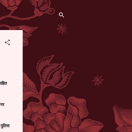
सहित
 पर
 पुलिस