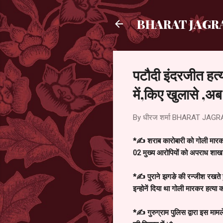
BHARAT JAGR
पटौदी इंदरजीत हत्
में,किए खुलासे ,अ
By धीरज शर्मा
BHARAT JAGR
*✍ शराब कारोबारी को गोली मारकर
02 मुख्य आरोपियों को अपराध शाखा
*✍ पुराने झगङे की रन्जीश रखते ह
इन्होनें दिया था गोली मारकर हत्य
*✍ गुरुग्राम पुलिस द्वारा इस मामल