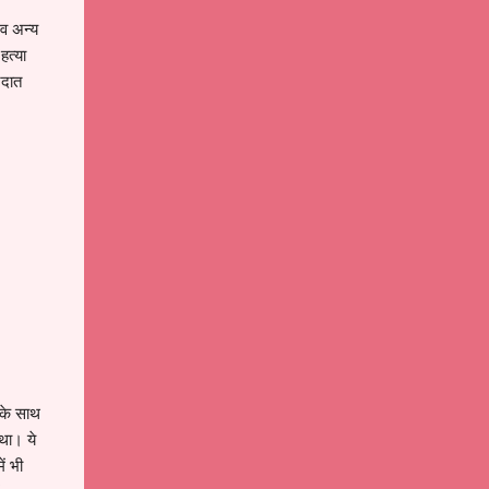
 व अन्य
हत्या
रदात
 के साथ
था। ये
ं भी