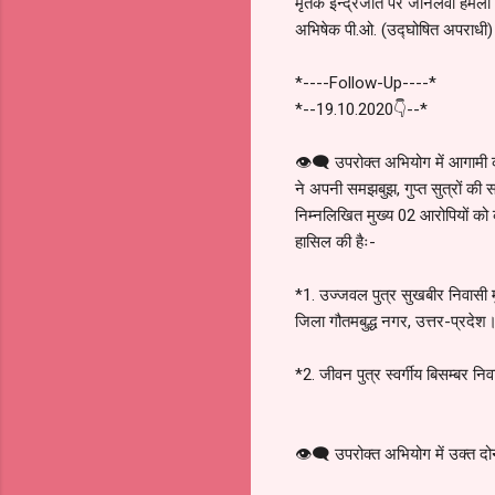
मृतक इन्द्रजीत पर जानलेवा हमला क
अभिषेक पी.ओ. (उद्घोषित अपराधी)
*----Follow-Up----*
*--19.10.2020👇--*
👁️‍🗨️ उपरोक्त अभियोग में आगामी 
ने अपनी समझबुझ, गुप्त सुत्रों की
निम्नलिखित मुख्य 02 आरोपियों को 
हासिल की हैः-
*1. उज्जवल पुत्र सुखबीर निवासी म
जिला गौतमबुद्ध नगर, उत्तर-प्रदेश।
*2. जीवन पुत्र स्वर्गीय बिसम्बर न
👁️‍🗨️ उपरोक्त अभियोग में उक्त द