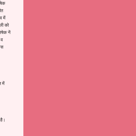
िषेक
ीत
 में
ली को
ेक नें
 व
िस
में
 है।