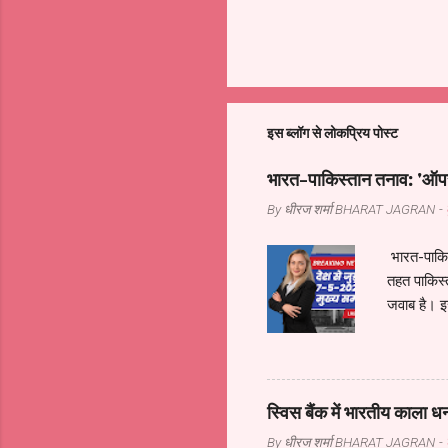
इस ब्लॉग से लोकप्रिय पोस्ट
भारत-पाकिस्तान तनाव: 'ऑपरे
By धीरज शर्मा
BHARAT JAGRAN
-
भारत-पाकिस
तहत पाकिस्
जवाब है। इ
गया। पाकिस
को हाई अलर्
अन्य वरिष्
की बैठक निर
स्विस बैंक में भारतीय काला ध
NSA डोभाल 
By धीरज शर्मा
BHARAT JAGRAN
-