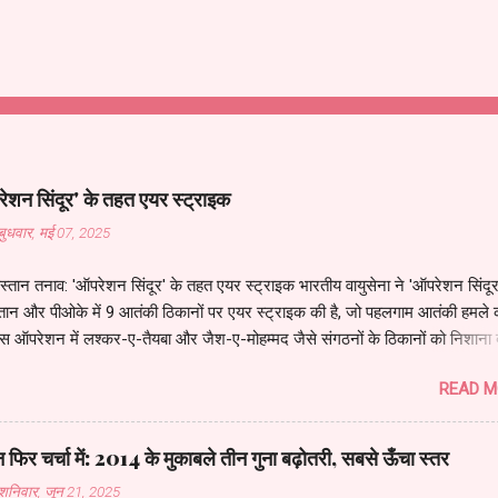
शन सिंदूर' के तहत एयर स्ट्राइक
बुधवार, मई 07, 2025
्तान तनाव: 'ऑपरेशन सिंदूर' के तहत एयर स्ट्राइक भारतीय वायुसेना ने 'ऑपरेशन सिंदूर
तान और पीओके में 9 आतंकी ठिकानों पर एयर स्ट्राइक की है, जो पहलगाम आतंकी हमले 
स ऑपरेशन में लश्कर-ए-तैयबा और जैश-ए-मोहम्मद जैसे संगठनों के ठिकानों को निशाना 
्तान में लाहौर, कराची और सियालकोट एयरपोर्ट्स को बंद कर दिया गया है, और भारतीय वा
READ M
ट पर रखा गया है। प्रधानमंत्री नरेंद्र मोदी ने राष्ट्रीय सुरक्षा सलाहकार अजीत डोभा
ठ अधिकारियों के साथ बैठक की, और आज सुबह 11 बजे कैबिनेट कमेटी ऑन सिक्योरिटी 
्धारित है। अमेरिकी राष्ट्रपति डोनाल्ड ट्रंप ने कहा, "मुझे पता था कि भारत कुछ करेगा,"
न फिर चर्चा में: 2014 के मुकाबले तीन गुना बढ़ोतरी, सबसे ऊँचा स्तर
ने अमेरिकी समकक्ष को ऑपरेशन की जानकारी दी है। 🛡️ देशभर में मॉक ड्रिल और सुरक
शनिवार, जून 21, 2025