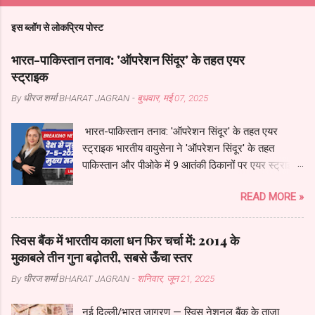
इस ब्लॉग से लोकप्रिय पोस्ट
भारत-पाकिस्तान तनाव: 'ऑपरेशन सिंदूर' के तहत एयर
स्ट्राइक
By धीरज शर्मा
BHARAT JAGRAN
-
बुधवार, मई 07, 2025
भारत-पाकिस्तान तनाव: 'ऑपरेशन सिंदूर' के तहत एयर
स्ट्राइक भारतीय वायुसेना ने 'ऑपरेशन सिंदूर' के तहत
पाकिस्तान और पीओके में 9 आतंकी ठिकानों पर एयर स्ट्राइक
की है, जो पहलगाम आतंकी हमले का जवाब है। इस ऑपरेशन
READ MORE »
में लश्कर-ए-तैयबा और जैश-ए-मोहम्मद जैसे संगठनों के
ठिकानों को निशाना बनाया गया। पाकिस्तान में लाहौर, कराची
और सियालकोट एयरपोर्ट्स को बंद कर दिया गया है, और
स्विस बैंक में भारतीय काला धन फिर चर्चा में: 2014 के
भारतीय वायुसेना को हाई अलर्ट पर रखा गया है। प्रधानमंत्री
मुकाबले तीन गुना बढ़ोतरी, सबसे ऊँचा स्तर
नरेंद्र मोदी ने राष्ट्रीय सुरक्षा सलाहकार अजीत डोभाल और
By धीरज शर्मा
BHARAT JAGRAN
-
शनिवार, जून 21, 2025
अन्य वरिष्ठ अधिकारियों के साथ बैठक की, और आज सुबह 11
बजे कैबिनेट कमेटी ऑन सिक्योरिटी (CCS) की बैठक
नई दिल्ली/भारत जागरण — स्विस नेशनल बैंक के ताज़ा