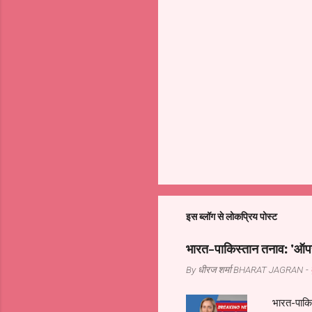
इस ब्लॉग से लोकप्रिय पोस्ट
भारत-पाकिस्तान तनाव: 'ऑपरे
By धीरज शर्मा
BHARAT JAGRAN
-
भारत-पाकिस