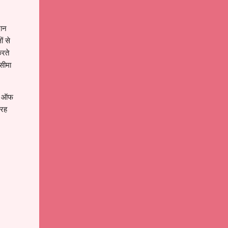
दान
ं से
करते
 सीमा
ूट ऑफ
 रह