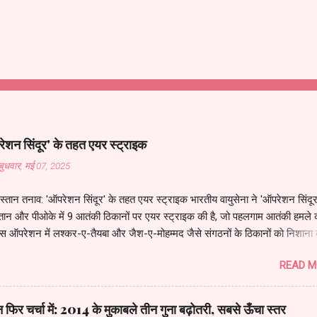
शन सिंदूर' के तहत एयर स्ट्राइक
बुधवार, मई 07, 2025
्तान तनाव: 'ऑपरेशन सिंदूर' के तहत एयर स्ट्राइक भारतीय वायुसेना ने 'ऑपरेशन सिंदूर
तान और पीओके में 9 आतंकी ठिकानों पर एयर स्ट्राइक की है, जो पहलगाम आतंकी हमले 
स ऑपरेशन में लश्कर-ए-तैयबा और जैश-ए-मोहम्मद जैसे संगठनों के ठिकानों को निशाना 
्तान में लाहौर, कराची और सियालकोट एयरपोर्ट्स को बंद कर दिया गया है, और भारतीय वा
READ M
ट पर रखा गया है। प्रधानमंत्री नरेंद्र मोदी ने राष्ट्रीय सुरक्षा सलाहकार अजीत डोभा
ठ अधिकारियों के साथ बैठक की, और आज सुबह 11 बजे कैबिनेट कमेटी ऑन सिक्योरिटी 
्धारित है। अमेरिकी राष्ट्रपति डोनाल्ड ट्रंप ने कहा, "मुझे पता था कि भारत कुछ करेगा,"
न फिर चर्चा में: 2014 के मुकाबले तीन गुना बढ़ोतरी, सबसे ऊँचा स्तर