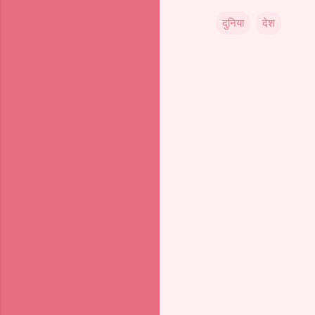
दुनिया
देश
टि
प्प
णि
याँ