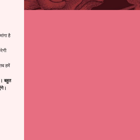
ांगा है
रेगी
तब हमें
ै। बहुत
ंगे।