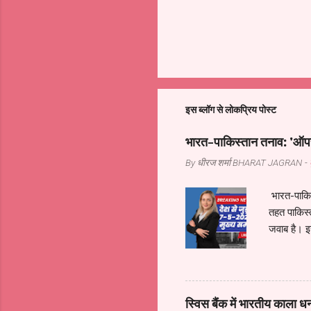
इस ब्लॉग से लोकप्रिय पोस्ट
भारत-पाकिस्तान तनाव: 'ऑपरे
By धीरज शर्मा
BHARAT JAGRAN
-
भारत-पाकिस
तहत पाकिस्
जवाब है। इ
गया। पाकिस
को हाई अलर्
अन्य वरिष्
की बैठक निर
स्विस बैंक में भारतीय काला ध