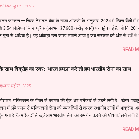
ने अमेरिकी समकक्ष को ऑपरेशन की जानकारी दी है। 🛡️ देशभर में मॉक ड्रिल और सुरक
शनिवार, जून 21, 2025
के 295 जिलों में आज सिविल डिफेंस मॉक ड्रिल आयोजित की जा रही है, जिसमें दिल्ली, पं
र जम्मू-कश्मीर शामिल हैं। श्रीनगर एयरफील्ड को अस्थायी रूप से बंद कर दिया गया ह
ारत जागरण — स्विस नेशनल बैंक के ताज़ा आंकड़ों के अनुसार, 2024 में स्विस बैंकों में भ
इंडिय...
ि 3.54 बिलियन स्विस फ्रैंक (लगभग 37,600 करोड़ रुपये) पर पहुँच गई है, जो कि 201
तीन गुना से अधिक है। यह आंकड़ा उस समय सामने आया है जब सरकार की ओर से वर्षों से 
लगाने के दावे किए जा रहे हैं। विशेषज्ञों का मानना है कि यह धनराशि महज सामान्य निवे
READ M
कड़ों से यह स्पष्ट होता है कि अधिकांश रकम बैंकों और अन्य वित्तीय संस्थाओं के ज़रिए
 गई है, न कि सीधे व्यक्तिगत खातों से। यह उसी "लेयरिंग" प्रक्रिया की ओर इशारा करता
ग आमतौर पर काले धन को सफेद बनाने में किया जाता है। हालांकि स्विस बैंकिंग अधिकारि
के साथ विद्रोह का स्वर: 'भारत हमला करे तो हम भारतीय सेना का साथ
े राशि गैरकानूनी नहीं मानी जा सकती जब तक इसकी जांच न हो, परंतु इसमें भारतीयों की
 लाभ लेकर पैसा छुपाने की पुरानी प्रवृत्ति फिर से उभरती दिख रही है। 2014 में जब केंद्
बुधवार, मई 07, 2025
ई थी, तब काले धन को विदेश से वापस लाने का मुद्दा सबसे बड़ा चुनावी वादा था। उस व
...
पेशावर: पाकिस्तान के भीतर से बगावत की गूंज अब मस्जिदों से उठने लगी है। खैबर पख्तू
ान में लंबे समय से पाकिस्तानी सेना की ज्यादतियों से त्रस्त स्थानीय लोगों में आक्रोश 
ंच गया है कि मस्जिदों से खुलेआम भारतीय सेना का समर्थन करने की घोषणाएं होने लगी है
सम खाकर मौलाना का ऐलान: सोशल मीडिया पर वायरल हो रहे एक वीडियो में खैबर पख्तून
READ M
िद में एक प्रभावशाली मौलाना हाथ में कुरान लेकर ऐलान करता है – "खुदा की कसम, 
रता है तो हम पश्तून भारतीय सेना का साथ देंगे, पाकिस्तानी फौज का नहीं।" मौलाना का 