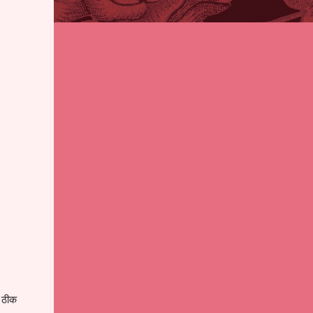
ि ठीक