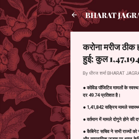
BHARAT JAGR
करोना मरीज ठीक ह
हुई; कुल 1,47,194 व
By धीरज शर्मा
BHARAT JAGR
● कोविड पॉजिटिव मामलों के स्वस्थ 
दर 49.74 प्रतिशत है।
● 1,41,842 सक्रिय मामले स्वास्थ्य 
● वर्तमान में मामले दोगुने होने क
● कैबिनेट सचिव ने सभी राज्यों को
और सामुदायिक जुड़ाव पर ध्यान केन